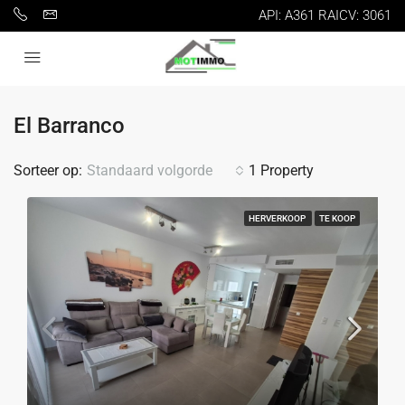
API: A361 RAICV: 3061
El Barranco
Sorteer op:
Standaard volgorde
1 Property
HERVERKOOP
TE KOOP